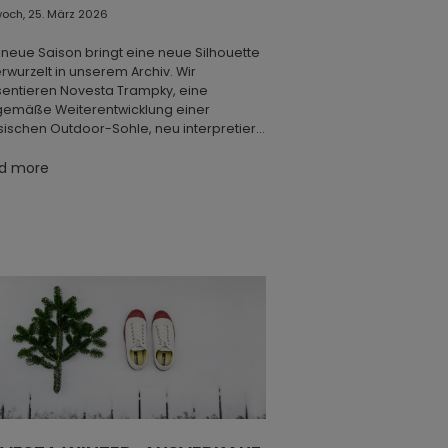
woch, 25. März 2026
 neue Saison bringt eine neue Silhouette
rwurzelt in unserem Archiv. Wir
entieren Novesta Trampky, eine
gemäße Weiterentwicklung einer
sischen Outdoor-Sohle, neu interpretiert
der ideale Schuh für den täglichen
nen Einsatz. Trampky wird mit Sorgfalt
d more
rtigt und ist auf Langlebigkeit ausgelegt.
Modell bleibt unserer charakteristischen
osophie treu: robust, zeitlos und natürlich.
Laufsohle aus vulkanisiertem
rkautschuk bietet zuverlässigen Halt,
nehme Weichheit und Flexibilität sowie
 lange Lebensdauer — nun verfeinert für
täglichen Wege durch die Stadt. Das
hwertige Veloursleder-Obermaterial
afft eine ausgewogene Verbindung
chen traditioneller Robustheit und
ernem Komfort. Trampky erscheint in
 erdigen Farbtönen: Beige, Cognac, Olive
n und Brown — eine von der Natur