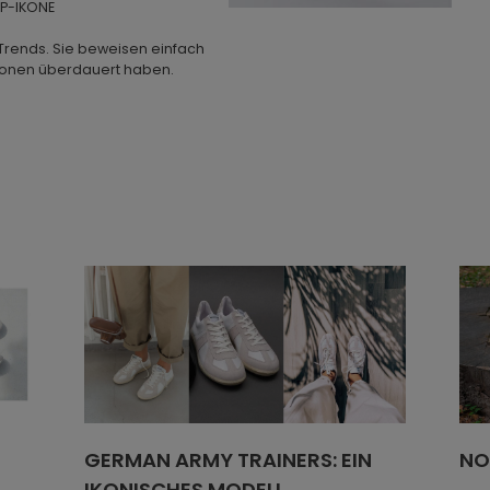
OP-IKONE
Trends. Sie beweisen einfach
ionen überdauert haben.
testen Designs von Novesta.
losen High-Top-Canvas-
en Naturkautschuksohle der
radition, die in Partizánske,
ta seit Jahrzehnten Schuhe
türlichen Materialien von
e wird aus Naturkautschuk
it vollendet.
uert
t- und Militärschuhen
ursprünglichen Form
are Linien, ausgewogene
nder Charakter machen ihn
szeiten und Stilrichtungen.
GERMAN ARMY TRAINERS: EIN
NO
n, setzt STAR DRIBBLE auf
IKONISCHES MODELL
rfüllt einen Zweck und schafft