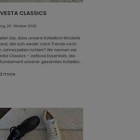
VESTA CLASSICS
ag, 20. Oktober 2025
ten Sie, dass unsere Kollektion Modelle
sst, die sich weder nach Trends noch
 Jahreszeiten richten? Wir nennen sie
sta Classics – zeitlose Essentials, die
 Fundament unserer gesamten Kollektion
en. Es sind bewährte Stücke, die immer
ügbar sind, denn wir wissen, dass ihre
d more
ichtheit, Qualität und zeitloses Design
s überzeugen. Wenn Sie nach
rlässigkeit und ehrlicher Handwerkskunst
en, werden Sie mit unseren Classics
t enttäuscht.