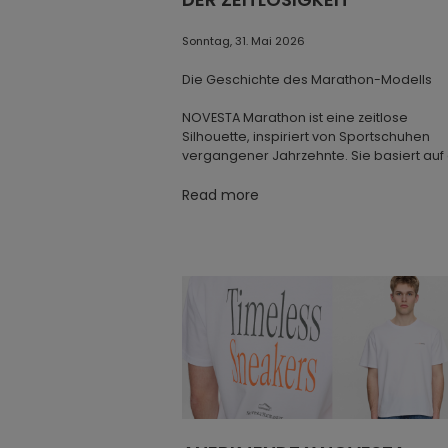
einen Schuh, der heute genauso rel
Jahrzehnten.
Sonntag, 31. Mai 2026
Mit Sinn gefertigt
Die Geschichte des Marathon-Modells
Im Mittelpunkt von STAR DRIBBLE st
NOVESTA Marathon ist eine zeitlose
ehrliche Handwerkskunst. Das stra
Silhouette, inspiriert von Sportschuhen
Baumwolle, die Naturkautschuksoh
vergangener Jahrzehnte. Sie basiert auf
Fertigung ergeben einen Schuh für d
langjährigen Schuhmachertradition in
Charakter gewinnt.
Partizánske und verkörpert die Überzeu
Read more
der Marke NOVESTA, dass gutes Design
Die charakteristische vulkanisierte S
natürlich, funktional und langlebig sein sol
erkennbar, sondern steht auch für d
Fertigungsmethoden, die Novesta 
Seine Anziehungskraft liegt im Gleichgewi
Er wirkt vertraut und bewahrt dennoch se
Für den Alltag geschaffen
eigenen Charakter. Klare Linien, sorgfälti
ausgewählte Materialien und eine
Vielseitig, bequem und mühelos zei
durchdachte Konstruktion schaffen eine
ganz selbstverständlich dem Alltag
Silhouette, die sich vom ersten Tragen a
oder sommerlichen Basics – sein 
natürlich anfühlt. Nichts Überflüssiges. Nic
unterschiedlichste persönliche Stil
unnötig Auffälliges. Nur ehrliches Design,
Vordergrund zu drängen.
geprägt von Funktionalität, Komfort und
Langlebigkeit.