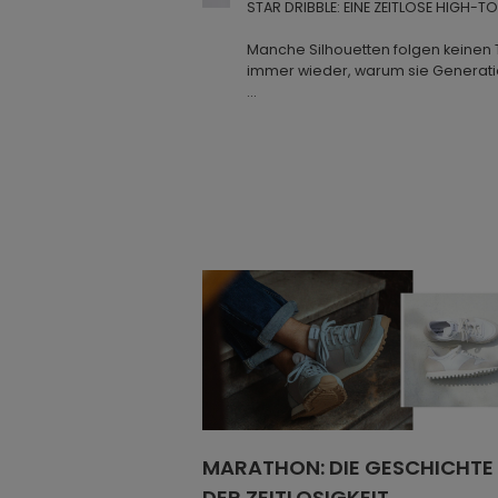
STAR DRIBBLE: EINE ZEITLOSE HIGH-T
Manche Silhouetten folgen keinen 
immer wieder, warum sie Generat
STAR DRIBBLE gehört zu den markan
Das Modell kombiniert einen zeit
Oberstoff mit der charakteristisch
Marke und steht für eine Fertigungst
Slowakei, verwurzelt ist, wo Noves
produziert. Jedes Paar wird aus na
Hand gefertigt. Die ikonische Sohl
gepresst und mit präziser Handarbe
Eine Silhouette, die die Zeit überda
Ursprünglich von funktionalen Spor
inspiriert, ist STAR DRIBBLE seiner 
bemerkenswert treu geblieben. Kl
Proportionen und ein zurückhalte
unabhängig von wechselnden Jahre
MARATHON: DIE GESCHICHTE
Anstatt kurzfristigen Trends zu folge
DER ZEITLOSIGKEIT
beständiges Design. Jedes Detail e