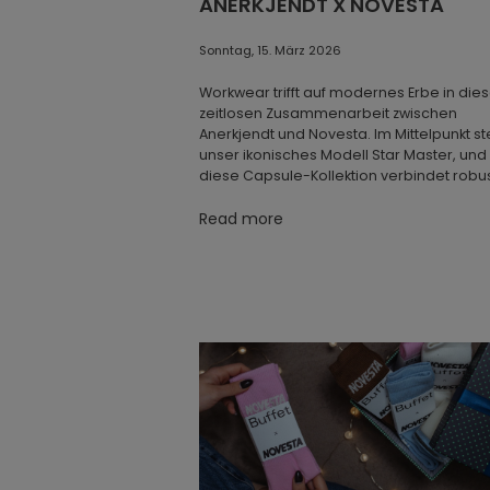
ANERKJENDT X NOVESTA
Manche Klassiker entwickeln sich 
Andere bleiben ikonisch, indem si
Wie jedes NOVESTA-Modell basiert auch
immer waren.
Sonntag, 15. März 2026
Marathon auf einem handwerklichen
Produktionsansatz. Er spiegelt die Traditi
Workwear trifft auf modernes Erbe in die
der Herstellung von Schuhen für den
zeitlosen Zusammenarbeit zwischen
täglichen Gebrauch wider — Schuhe, die
Anerkjendt und Novesta. Im Mittelpunkt st
Laufe der Zeit ihren eigenen Charakter
unser ikonisches Modell Star Master, und
entwickeln und ihren Träger über viele J
diese Capsule-Kollektion verbindet robu
begleiten.
Funktionalität mit minimalistischem Desig
DAS ERGEBNIS? Ein klassischer Sneaker n
Read more
Dank seiner Vielseitigkeit passt sich Mar
interpretiert – bei dem Handwerkskunst,
natürlich verschiedenen Situationen und
Komfort und dezenter Stil Hand in Hand
persönlichen Stilen an. Ob als Teil eines
gehen. Um die Capsule zu vervollständig
formelleren Outfits oder der
haben wir außerdem ein hochwertiges
Alltagsgarderobe, er behält seine Identitä
weißes Kollaborations-T-Shirt hinzugefüg
ist nicht dafür entworfen, Trends zu folgen
aus 100 % Baumwolle mit einer Grammat
sondern auch lange nach deren Ende
von 270 g, mit dem charakteristischen St
relevant zu bleiben.
Master-Motiv. Der perfekte Begleiter für 
kommenden wärmeren Tage.
Marathon vs. Marathon Trail
Während Marathon sportliche Inspiration 
den Alltag bringt, setzt Marathon Trail auf