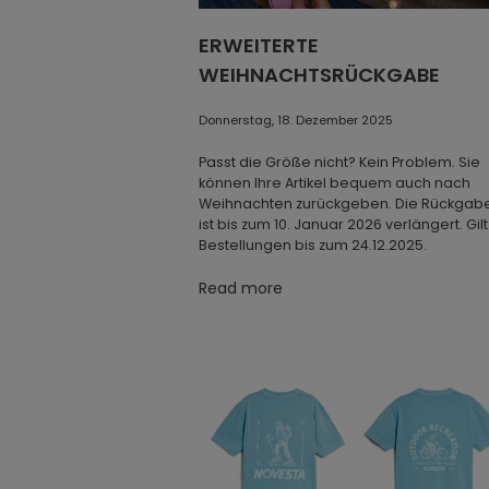
einen robusteren Charakter.
ERWEITERTE
Beide Modelle basieren auf demselben
Designgrundlage, unterscheiden sich je
WEIHNACHTSRÜCKGABE
in ihrem Ansatz. Marathon bietet Leichtigk
und eine klare, universelle Optik. Marath
Donnerstag, 18. Dezember 2025
Trail bringt eine stärker ausgeprägte Soh
mit einem strukturierteren Profil, das der
Passt die Größe nicht? Kein Problem. Sie
Silhouette einen markanteren Ausdruck
können Ihre Artikel bequem auch nach
verleiht.
Weihnachten zurückgeben. Die Rückgabef
ist bis zum 10. Januar 2026 verlängert. Gilt
Zwei Ausdrucksformen. Ein Erbe.
Bestellungen bis zum 24.12.2025.
Geschaffen für den Vorwärtsgang
Read more
Die Geschichte von Marathon entwickelt 
stetig weiter durch neue Materialien,
Farbkombinationen und Interpretationen
doch ihre Essenz bleibt unverändert.
Zeitloses Design, ehrliche Verarbeitung 
Komfort, zu dem man gerne zurückkehrt.
Weil echte Klassiker zeitlos sind.