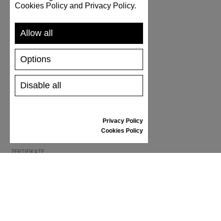
Cookies Policy and Privacy Policy.
ALLGEMEINE GESCHÄFTSBEDINGUNGEN
REKLAMATION
Allow all
PRIVACY POLICY
FAQ
Options
NEWS
Disable all
MARKE
CONTACT
Privacy Policy
KATALOGE
Cookies Policy
WIR ÜBER UNS
ZERTIFIKATE
VERKAUFSSTELLEN
Folgen Sie uns