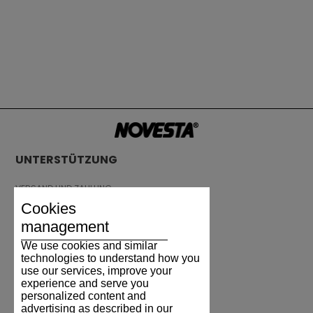
UNTERSTÜTZUNG
VERSAND UND ZAHLUNG
RÜCKSENDUNG
Cookies
GRÖSSENTABELLE
management
SCHUHPFLEGE
We use cookies and similar
GESCHENKGUTSCHEIN
technologies to understand how you
use our services, improve your
REZENSIONEN
experience and serve you
personalized content and
advertising as described in our
INFORMATIONEN