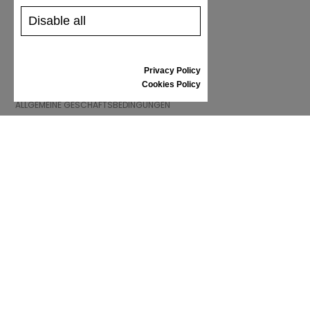
SCHUHPFLEGE
GESCHENKGUTSCHEIN
Disable all
REZENSIONEN
Privacy Policy
INFORMATIONEN
Cookies Policy
ALLGEMEINE GESCHÄFTSBEDINGUNGEN
REKLAMATION
PRIVACY POLICY
FAQ
NEWS
MARKE
CONTACT
KATALOGE
WIR ÜBER UNS
ZERTIFIKATE
VERKAUFSSTELLEN