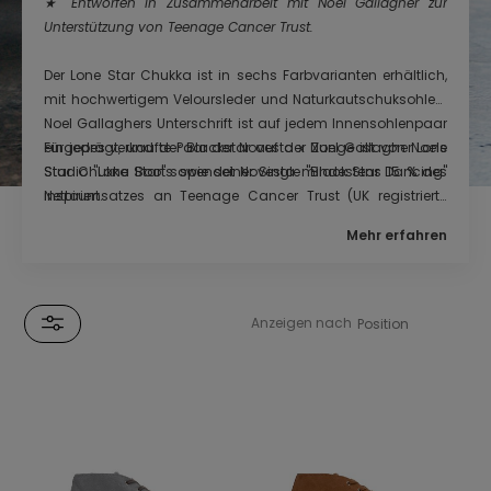
★ Entworfen in Zusammenarbeit mit Noel Gallagher zur
Unterstützung von Teenage Cancer Trust.
Der Lone Star Chukka ist in sechs Farbvarianten erhältlich,
mit hochwertigem Veloursleder und Naturkautschuksohlen.
Noel Gallaghers Unterschrift ist auf jedem Innensohlenpaar
eingeprägt, und der Blackstar auf der Zunge ist von Noels
Für jedes verkaufte Paar der Novesta x Noel Gallagher Lone
Studio "Lone Star" sowie seiner Single "Black Star Dancing"
Star Chukka Boots spendet Novesta mindestens 15 % des
inspiriert.
Nettoumsatzes an Teenage Cancer Trust (UK registrierte
Wohltätigkeitsnummer 1062559 (England & Wales),
Mehr erfahren
SCO39757 (Schottland)).
Anzeigen nach