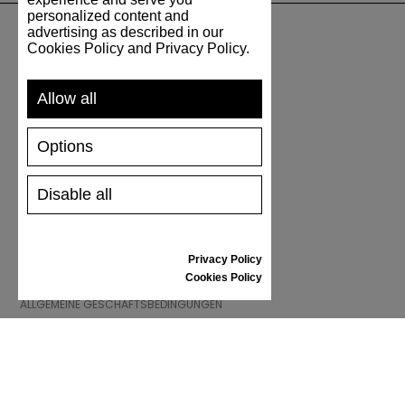
personalized content and
advertising as described in our
Cookies Policy and Privacy Policy.
UNTERSTÜTZUNG
Allow all
VERSAND UND ZAHLUNG
RÜCKSENDUNG
Options
GRÖSSENTABELLE
SCHUHPFLEGE
GESCHENKGUTSCHEIN
Disable all
REZENSIONEN
Privacy Policy
INFORMATIONEN
Cookies Policy
ALLGEMEINE GESCHÄFTSBEDINGUNGEN
REKLAMATION
PRIVACY POLICY
FAQ
NEWS