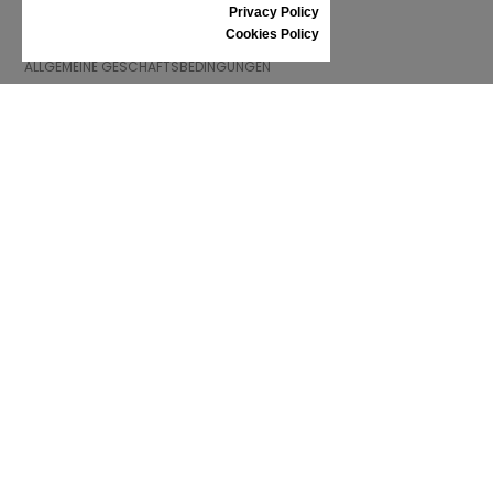
Privacy Policy
INFORMATIONEN
Cookies Policy
ALLGEMEINE GESCHÄFTSBEDINGUNGEN
REKLAMATION
PRIVACY POLICY
FAQ
NEWS
MARKE
CONTACT
KATALOGE
WIR ÜBER UNS
ZERTIFIKATE
VERKAUFSSTELLEN
Folgen Sie uns