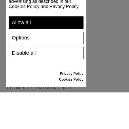
advertising as described in our
Cookies Policy and Privacy Policy.
UNTERSTÜTZUNG
Allow all
VERSAND UND ZAHLUNG
RÜCKSENDUNG
Options
GRÖSSENTABELLE
SCHUHPFLEGE
GESCHENKGUTSCHEIN
Disable all
REZENSIONEN
Privacy Policy
INFORMATIONEN
Cookies Policy
ALLGEMEINE GESCHÄFTSBEDINGUNGEN
REKLAMATION
PRIVACY POLICY
FAQ
NEWS