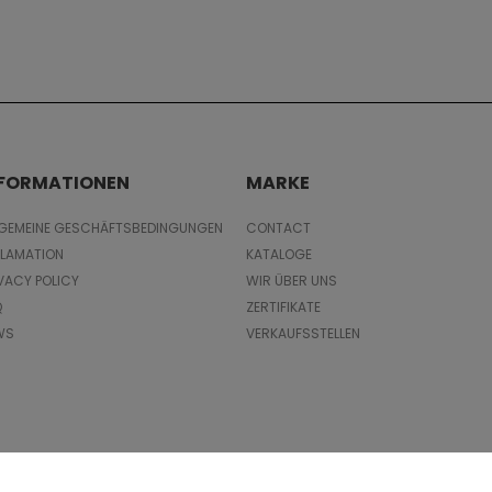
NFORMATIONEN
MARKE
LGEMEINE GESCHÄFTSBEDINGUNGEN
CONTACT
KLAMATION
KATALOGE
VACY POLICY
WIR ÜBER UNS
Q
ZERTIFIKATE
WS
VERKAUFSSTELLEN
Copyright © 2026 Novesta. Alle Rechte vorbehalten.