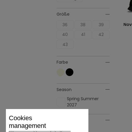
Größe
Nov
36
38
39
40
41
42
43
Farbe
Season
Spring Summer
2027
Cookies
Material
management
Leder