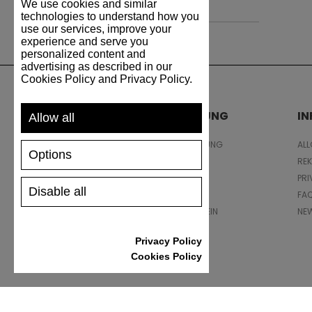
We use cookies and similar
technologies to understand how you
use our services, improve your
experience and serve you
personalized content and
advertising as described in our
Cookies Policy and Privacy Policy.
UNTERSTÜTZUNG
I
Allow all
VERSAND UND ZAHLUNG
AL
Options
RÜCKSENDUNG
RE
GRÖSSENTABELLE
PRI
Disable all
SCHUHPFLEGE
FA
GESCHENKGUTSCHEIN
NE
REZENSIONEN
Privacy Policy
Cookies Policy
Powered by
nopCommerce