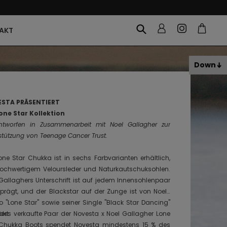
AKT
Down
STA PRÄSENTIERT
one Star Kollektion
tworfen in Zusammenarbeit mit Noel Gallagher zur
stützung von Teenage Cancer Trust.
one Star Chukka ist in sechs Farbvarianten erhältlich,
ochwertigem Veloursleder und Naturkautschuksohlen.
Gallaghers Unterschrift ist auf jedem Innensohlenpaar
prägt, und der Blackstar auf der Zunge ist von Noels
o "Lone Star" sowie seiner Single "Black Star Dancing"
iert.
edes verkaufte Paar der Novesta x Noel Gallagher Lone
 Chukka Boots spendet Novesta mindestens 15 % des