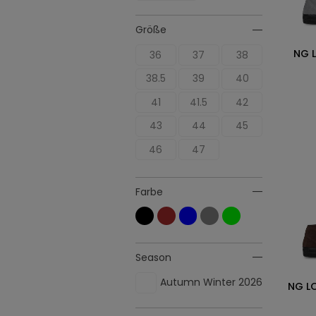
Größe
NG 
36
37
38
38.5
39
40
41
41.5
42
43
44
45
46
47
Farbe
Season
Autumn Winter 2026
NG L