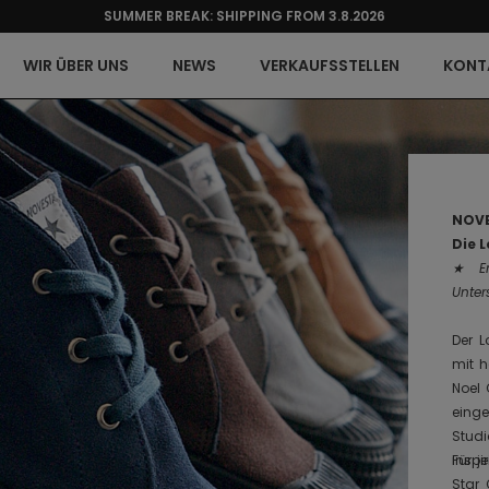
SUMMER BREAK: SHIPPING FROM 3.8.2026
WIR ÜBER UNS
NEWS
VERKAUFSSTELLEN
KONT
NOVE
Die L
★ En
Unter
Der L
mit h
Noel 
einge
Studi
inspir
Für j
Star