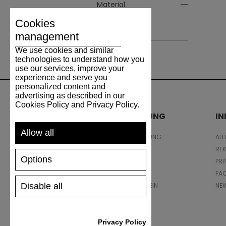
Material
Cookies
Leder
management
We use cookies and similar
technologies to understand how you
use our services, improve your
experience and serve you
personalized content and
advertising as described in our
Cookies Policy and Privacy Policy.
UNTERSTÜTZUNG
I
Allow all
VERSAND UND ZAHLUNG
AL
RÜCKSENDUNG
RE
Options
GRÖSSENTABELLE
PRI
SCHUHPFLEGE
FA
Disable all
GESCHENKGUTSCHEIN
NE
REZENSIONEN
Privacy Policy