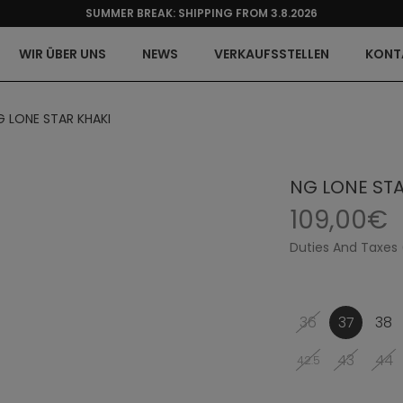
SUMMER BREAK: SHIPPING FROM 3.8.2026
WIR ÜBER UNS
NEWS
VERKAUFSSTELLEN
KONT
G LONE STAR KHAKI
NG LONE STA
109,00€
Duties And Taxes 
36
37
38
43
44
42.5