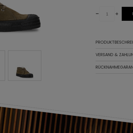
-
+
PRODUKTBESCHRE
Oberteil
VERSAND & ZAHLU
Futter
Innensohle
RÜCKNAHMEGARAN
Sohle
Schnürung