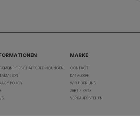
NFORMATIONEN
MARKE
LGEMEINE GESCHÄFTSBEDINGUNGEN
CONTACT
KLAMATION
KATALOGE
VACY POLICY
WIR ÜBER UNS
Q
ZERTIFIKATE
WS
VERKAUFSSTELLEN