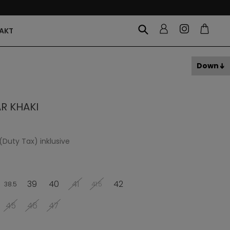
AKT
Down
R KHAKI
(Duty Tax) inklusive
39
40
41
42
38.5
41.5
45
46
47