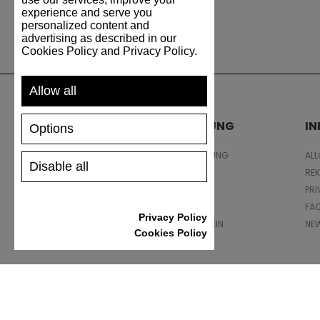
experience and serve you
personalized content and
advertising as described in our
Cookies Policy and Privacy Policy.
Allow all
UNTERSTÜTZUNG
I
Options
VERSAND UND ZAHLUNG
AL
Disable all
RÜCKSENDUNG
RE
GRÖSSENTABELLE
PRI
SCHUHPFLEGE
FA
Privacy Policy
GESCHENKGUTSCHEIN
NE
Cookies Policy
REZENSIONEN