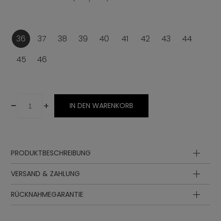
36
37
38
39
40
41
42
43
44
45
46
-
+
IN DEN WARENKORB
PRODUKTBESCHREIBUNG
Oberteil
VERSAND & ZAHLUNG
Futter
Innensohle
RÜCKNAHMEGARANTIE
Sohle
Zwischensohle
Schnürung