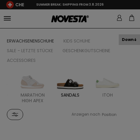
CHE
SUMMER BREAK: SHIPPING FROM 3.8.2026
Down
ERWACHSENENSCHUHE
KIDS SCHUHE
SALE - LETZTE STÜCKE
GESCHENKGUTSCHEINE
ACCESSOIRES
HON
MARATHON
SANDALS
ITOH
ER
HIGH APEX
Anzeigen nach