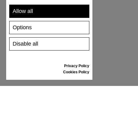
UNTERSTÜTZUNG
Allow all
VERSAND UND ZAHLUNG
Options
RÜCKSENDUNG
GRÖSSENTABELLE
Disable all
SCHUHPFLEGE
GESCHENKGUTSCHEIN
REZENSIONEN
Privacy Policy
Cookies Policy
INFORMATIONEN
ALLGEMEINE GESCHÄFTSBEDINGUNGEN
REKLAMATION
PRIVACY POLICY
FAQ
NEWS
MARKE