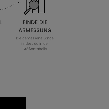
L
FINDE DIE
ABMESSUNG
Die gemessene Länge
findest du in der
Größentabelle.