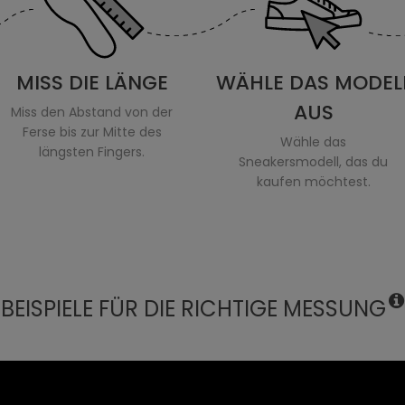
MISS DIE LÄNGE
WÄHLE DAS MODEL
AUS
Miss den Abstand von der
Ferse bis zur Mitte des
Wähle das
längsten Fingers.
Sneakersmodell, das du
kaufen möchtest.
BEISPIELE FÜR DIE RICHTIGE MESSUNG