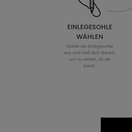
EINLEGESOHLE
WÄHLEN
Wähle die Einlegesohle
aus und stell dich darauf,
um zu sehen, ob sie
passt.