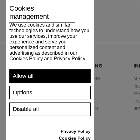
Cookies
management
We use cookies and similar
technologies to understand how you
use our services, improve your
experience and serve you
personalized content and
advertising as described in our
Cookies Policy and Privacy Policy.
UNTERSTÜTZUNG
I
Allow all
VERSAND UND ZAHLUNG
AL
RÜCKSENDUNG
RE
Options
GRÖSSENTABELLE
PRI
SCHUHPFLEGE
FA
Disable all
GESCHENKGUTSCHEIN
NE
REZENSIONEN
Privacy Policy
Cookies Policy