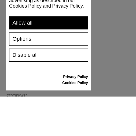
advertising as described in our
INFORMATIONEN
Cookies Policy and Privacy Policy.
ALLGEMEINE GESCHÄFTSBEDINGUNGEN
REKLAMATION
Allow all
PRIVACY POLICY
FAQ
Options
NEWS
Disable all
MARKE
CONTACT
Privacy Policy
KATALOGE
Cookies Policy
WIR ÜBER UNS
ZERTIFIKATE
VERKAUFSSTELLEN
Folgen Sie uns