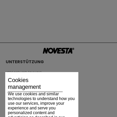
UNTERSTÜTZUNG
VERSAND UND ZAHLUNG
RÜCKSENDUNG
Cookies
GRÖSSENTABELLE
management
SCHUHPFLEGE
We use cookies and similar
GESCHENKGUTSCHEIN
technologies to understand how you
use our services, improve your
REZENSIONEN
experience and serve you
personalized content and