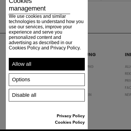
Cookies
management
We use cookies and similar
technologies to understand how you
use our services, improve your
experience and serve you
personalized content and
advertising as described in our
Cookies Policy and Privacy Policy.
UNTERSTÜTZUNG
I
Allow all
VERSAND UND ZAHLUNG
AL
RÜCKSENDUNG
RE
Options
GRÖSSENTABELLE
PRI
SCHUHPFLEGE
FA
Disable all
GESCHENKGUTSCHEIN
NE
REZENSIONEN
Privacy Policy
Cookies Policy