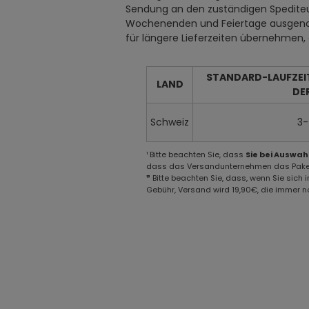
Sendung an den zuständigen Spediteur
Wochenenden und Feiertage ausgenomm
für längere Lieferzeiten übernehmen
STANDARD-LAUFZEI
LAND
DE
Schweiz
3-
¹ Bitte beachten Sie, dass
Sie bei Auswah
dass das Versandunternehmen das Paket o
❞ Bitte beachten Sie, dass, wenn Sie sich
Gebühr, Versand wird 19,90€, die immer no