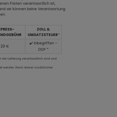
n Fristen verantwortlich ist,
und wir können keine Verantwortung
en.
XPRESS-
ZOLL &
ANDGEBÜHR
UMSATZSTEUER ¹
✔️ Inbegriffen -
29 €
DDP *
i der Lieferung verantwortlich sind und
et werden. Nach dieser zusätzlichen