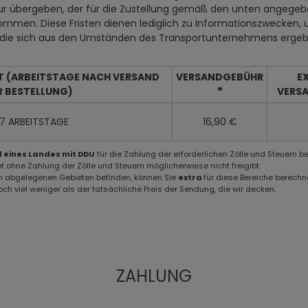
 übergeben, der für die Zustellung gemäß den unten angegebene
en. Diese Fristen dienen lediglich zu Informationszwecken, 
, die sich aus den Umständen des Transportunternehmens ergeb
T (ARBEITSTAGE NACH VERSAND
VERSANDGEBÜHR
E
R BESTELLUNG)
❞
VERS
7 ARBEITSTAGE
16,90 €
l eines Landes mit DDU
für die Zahlung der erforderlichen Zölle und Steuern be
hne Zahlung der Zölle und Steuern möglicherweise nicht freigibt.
 in abgelegenen Gebieten befinden, können Sie
extra
für diese Bereiche berechn
ch viel weniger als der tatsächliche Preis der Sendung, die wir decken.
ZAHLUNG