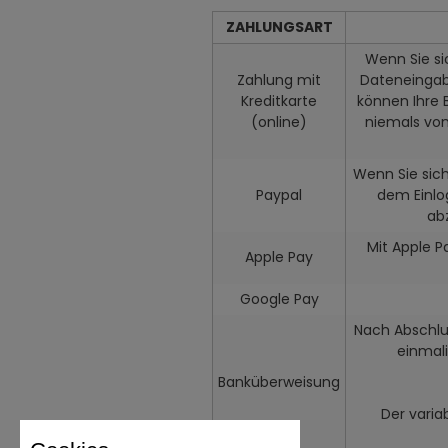
ZAHLUNGSART
Wenn Sie si
Zahlung mit
Dateneingabe
Kreditkarte
können Ihre 
(online)
niemals von
Wenn Sie sich
Paypal
dem Einlo
ab
Mit Apple P
Apple Pay
Google Pay
Nach Abschlu
einmali
Banküberweisung
Der varia