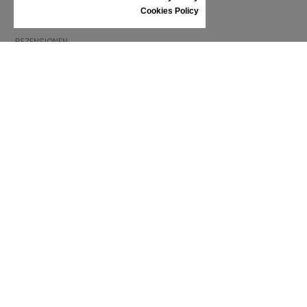
SCHUHPFLEGE
Cookies Policy
GESCHENKGUTSCHEIN
REZENSIONEN
INFORMATIONEN
ALLGEMEINE GESCHÄFTSBEDINGUNGEN
REKLAMATION
PRIVACY POLICY
FAQ
NEWS
MARKE
CONTACT
KATALOGE
WIR ÜBER UNS
ZERTIFIKATE