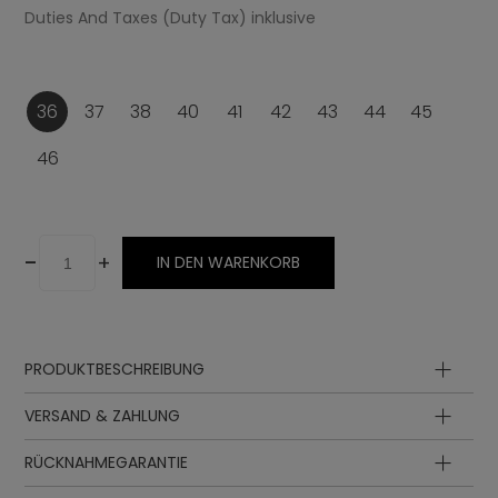
Duties And Taxes (Duty Tax) inklusive
36
37
38
40
41
42
43
44
45
46
-
+
IN DEN WARENKORB
PRODUKTBESCHREIBUNG
Oberteil
VERSAND & ZAHLUNG
Futter
Innensohle
RÜCKNAHMEGARANTIE
Sohle
Zwischensohle