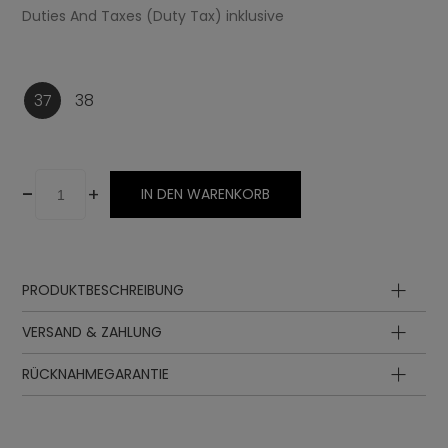
Duties And Taxes (Duty Tax) inklusive
37
38
-
+
IN DEN WARENKORB
PRODUKTBESCHREIBUNG
Oberteil
VERSAND & ZAHLUNG
Schnürung
Besatz
RÜCKNAHMEGARANTIE
Sohle
Innensohle