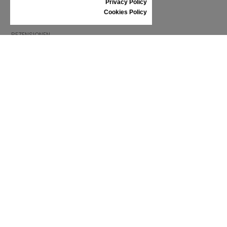
Privacy Policy
SCHUHPFLEGE
Cookies Policy
GESCHENKGUTSCHEIN
REZENSIONEN
INFORMATIONEN
ALLGEMEINE GESCHÄFTSBEDINGUNGEN
REKLAMATION
PRIVACY POLICY
FAQ
NEWS
MARKE
CONTACT
KATALOGE
WIR ÜBER UNS
ZERTIFIKATE