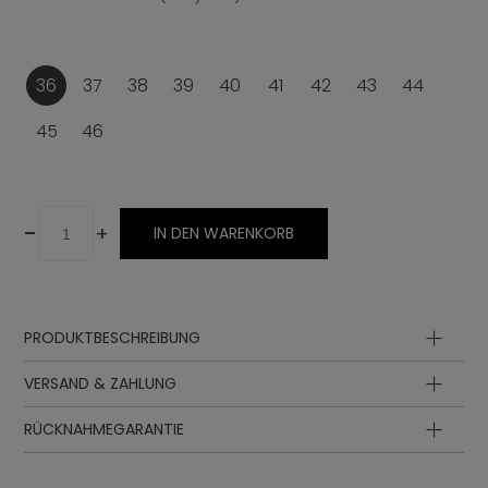
36
37
38
39
40
41
42
43
44
45
46
-
+
IN DEN WARENKORB
PRODUKTBESCHREIBUNG
Innensohle
VERSAND & ZAHLUNG
Oberteil
Zwischensohle
RÜCKNAHMEGARANTIE
Sohle
Futter
Schnürung