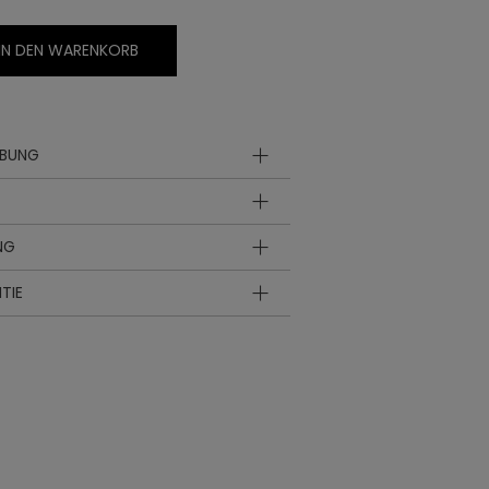
IN DEN WARENKORB
IBUNG
NG
nlänge
Innensohlenlänge
EUR
UK
in inch
TIE
9.69
36
3 ½
9.92
37
4
10.12
38
5
10.28
39
6
10.47
40
6 ½