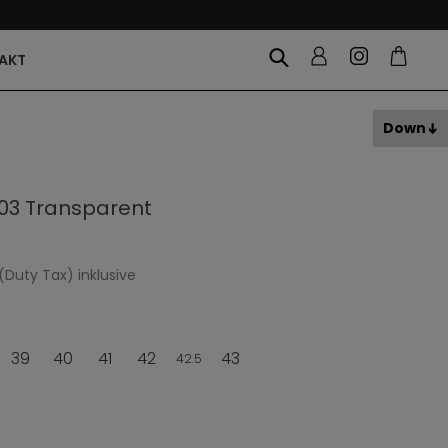
AKT
Down
03 Transparent
(Duty Tax) inklusive
39
40
41
42
43
42.5