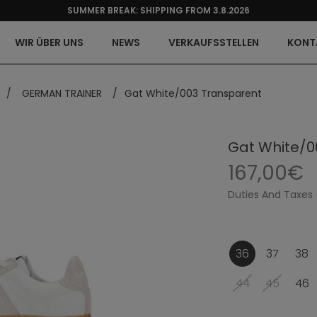
SUMMER BREAK: SHIPPING FROM 3.8.2026
WIR ÜBER UNS
NEWS
VERKAUFSSTELLEN
KONT
/
GERMAN TRAINER
/
Gat White/003 Transparent
Gat White/0
167,00€
Duties And Taxes 
36
37
38
44
45
46