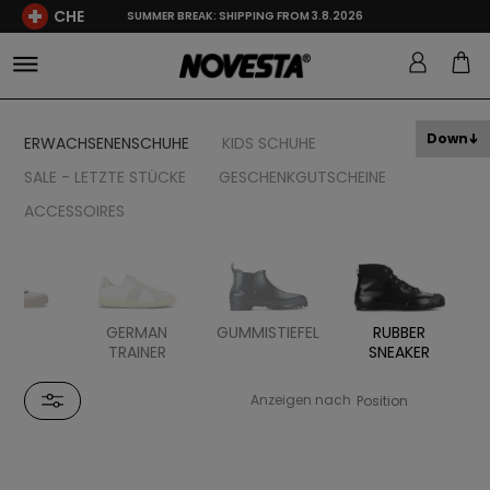
CHE
SUMMER BREAK: SHIPPING FROM 3.8.2026
Down
ERWACHSENENSCHUHE
KIDS SCHUHE
SALE - LETZTE STÜCKE
GESCHENKGUTSCHEINE
ACCESSOIRES
TAL
GERMAN
GUMMISTIEFEL
RUBBER
TRAINER
SNEAKER
Anzeigen nach