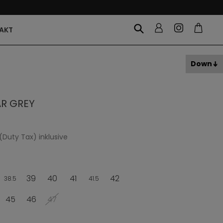
AKT
Down
AR GREY
(Duty Tax) inklusive
39
40
41
42
38.5
41.5
45
46
47