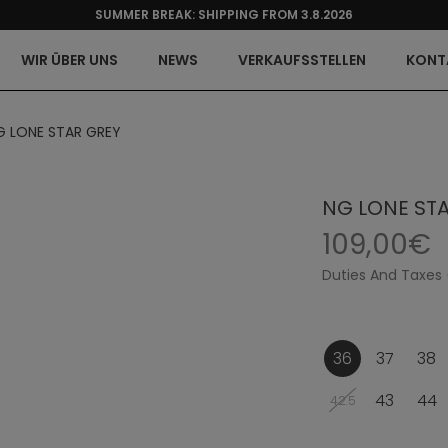
SUMMER BREAK: SHIPPING FROM 3.8.2026
WIR ÜBER UNS
NEWS
VERKAUFSSTELLEN
KONT
G LONE STAR GREY
NG LONE ST
109,00€
Duties And Taxes 
36
37
38
43
44
42.5