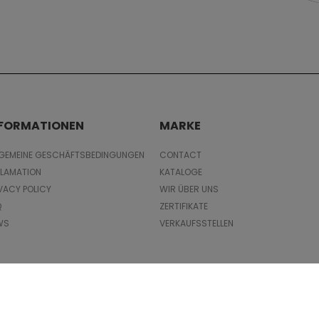
NFORMATIONEN
MARKE
LGEMEINE GESCHÄFTSBEDINGUNGEN
CONTACT
KLAMATION
KATALOGE
VACY POLICY
WIR ÜBER UNS
Q
ZERTIFIKATE
WS
VERKAUFSSTELLEN