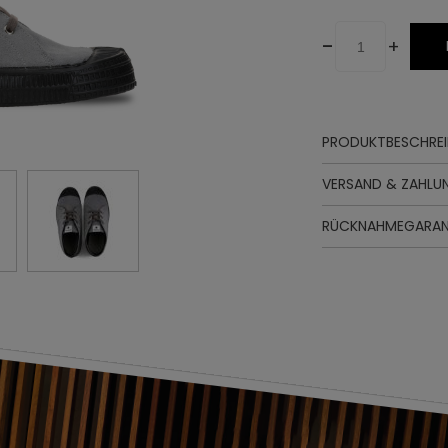
-
+
PRODUKTBESCHRE
Oberteil
VERSAND & ZAHLU
Futter
Innensohle
RÜCKNAHMEGARAN
Sohle
Schnürung