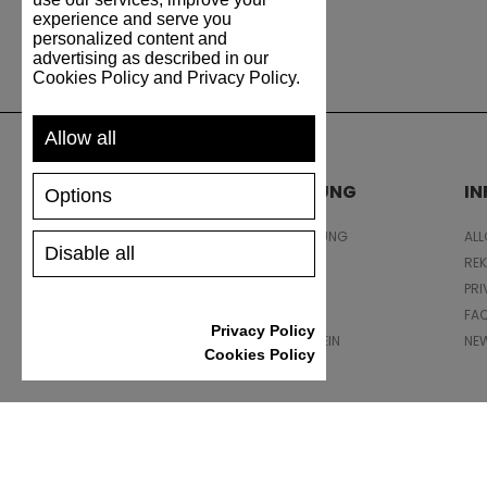
experience and serve you
personalized content and
advertising as described in our
Cookies Policy and Privacy Policy.
Allow all
UNTERSTÜTZUNG
I
Options
VERSAND UND ZAHLUNG
AL
Disable all
RÜCKSENDUNG
RE
GRÖSSENTABELLE
PRI
SCHUHPFLEGE
FA
Privacy Policy
GESCHENKGUTSCHEIN
NE
Cookies Policy
REZENSIONEN