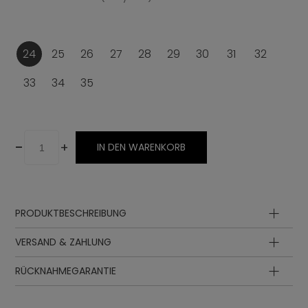
24
25
26
27
28
29
30
31
32
33
34
35
-
+
IN DEN WARENKORB
PRODUKTBESCHREIBUNG
VERSAND & ZAHLUNG
RÜCKNAHMEGARANTIE