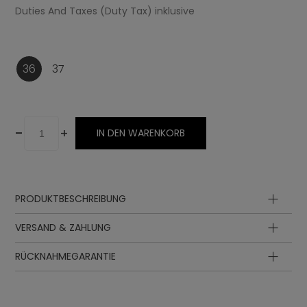
Duties And Taxes (Duty Tax) inklusive
36
37
-
+
IN DEN WARENKORB
PRODUKTBESCHREIBUNG
Oberteil
VERSAND & ZAHLUNG
Sohle
RÜCKNAHMEGARANTIE
Besatz
Schnürung
Innensohle