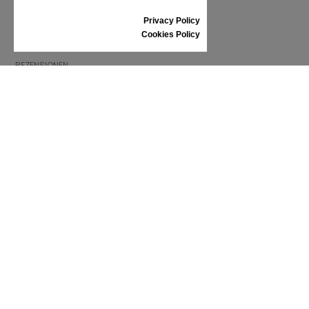
GRÖSSENTABELLE
Privacy Policy
SCHUHPFLEGE
Cookies Policy
GESCHENKGUTSCHEIN
REZENSIONEN
INFORMATIONEN
ALLGEMEINE GESCHÄFTSBEDINGUNGEN
REKLAMATION
PRIVACY POLICY
FAQ
NEWS
MARKE
CONTACT
KATALOGE
WIR ÜBER UNS