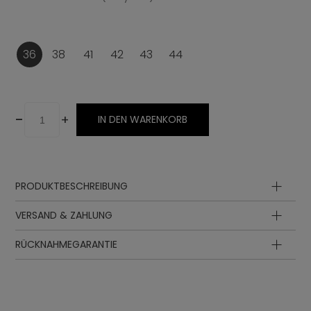
36
38
41
42
43
44
-
+
IN DEN WARENKORB
PRODUKTBESCHREIBUNG
Oberteil
VERSAND & ZAHLUNG
Futter
Innensohle
RÜCKNAHMEGARANTIE
Sohle
Zwischensohle
Schnürung