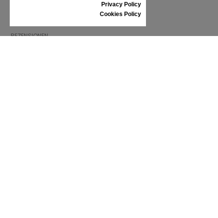
GRÖSSENTABELLE
Privacy Policy
SCHUHPFLEGE
Cookies Policy
GESCHENKGUTSCHEIN
REZENSIONEN
INFORMATIONEN
ALLGEMEINE GESCHÄFTSBEDINGUNGEN
REKLAMATION
PRIVACY POLICY
FAQ
NEWS
MARKE
CONTACT
KATALOGE
WIR ÜBER UNS
ZERTIFIKATE