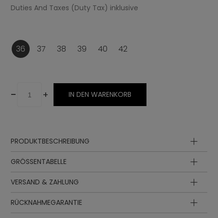
Duties And Taxes (Duty Tax) inklusive
36
37
38
39
40
42
-
+
IN DEN WARENKORB
PRODUKTBESCHREIBUNG
Besatz
GRÖSSENTABELLE
Innensohle
Sohle
VERSAND & ZAHLUNG
Innensohlenlänge
Innensohlenlänge
EUR
UK
Schnürung
in cm
in inch
RÜCKNAHMEGARANTIE
Oberteil
22.30
8.78
35
3
Futter