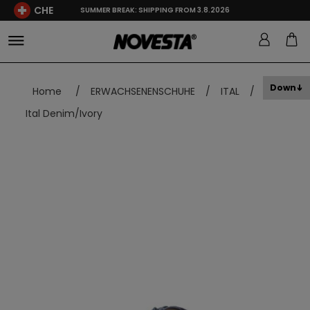
CHE
SUMMER BREAK: SHIPPING FROM 3.8.2026
Down
Home
/
ERWACHSENENSCHUHE
/
ITAL
/
Ital Denim/Ivory