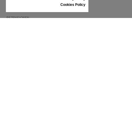
SCHUHPFLEGE
Cookies Policy
GESCHENKGUTSCHEIN
REZENSIONEN
INFORMATIONEN
ALLGEMEINE GESCHÄFTSBEDINGUNGEN
REKLAMATION
PRIVACY POLICY
FAQ
NEWS
MARKE
CONTACT
KATALOGE
WIR ÜBER UNS
ZERTIFIKATE